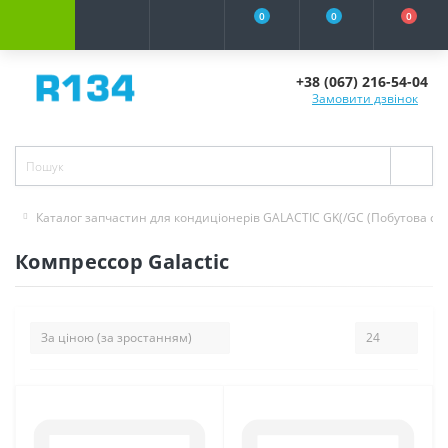
0
0
0
+38 (067) 216-54-04
Замовити дзвінок
Каталог запчастин для кондиціонерів GALACTIC GK(/GC (Побутова сер
Компрессор Galactic